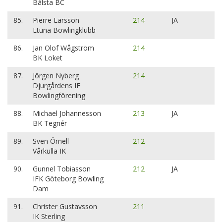
Bålsta BC
85.
Pierre Larsson
214
JA
Etuna Bowlingklubb
86.
Jan Olof Wågström
214
BK Loket
87.
Jörgen Nyberg
214
Djurgårdens IF
Bowlingförening
88.
Michael Johannesson
213
JA
BK Tegnér
89.
Sven Örnell
212
Vårkulla IK
90.
Gunnel Tobiasson
212
JA
IFK Göteborg Bowling
Dam
91.
Christer Gustavsson
211
IK Sterling