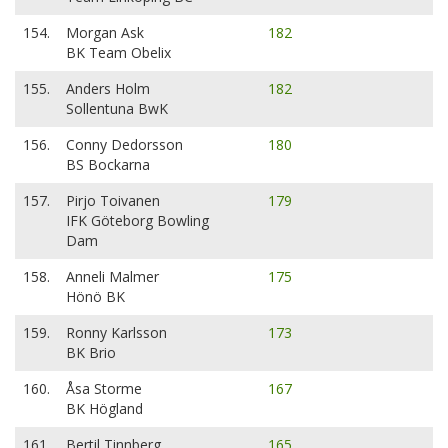
154.
Morgan Ask
182
BK Team Obelix
155.
Anders Holm
182
Sollentuna BwK
156.
Conny Dedorsson
180
BS Bockarna
157.
Pirjo Toivanen
179
IFK Göteborg Bowling
Dam
158.
Anneli Malmer
175
Hönö BK
159.
Ronny Karlsson
173
BK Brio
160.
Åsa Storme
167
BK Högland
161.
Bertil Tinnberg
165