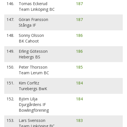
146.
Tomas Eckerud
187
Team Linköping BC
147.
Göran Fransson
187
Stånga IF
148.
Sonny Olsson
186
BK Cahoot
149.
Erling Götesson
186
Hebergs BS
150.
Peter Thorsson
185
Team Lerum BC
151.
Kim Corfitz
184
Turebergs BwK
152.
Björn Lilja
184
Djurgårdens IF
Bowlingförening
153.
Lars Svensson
183
Team Linköping BC