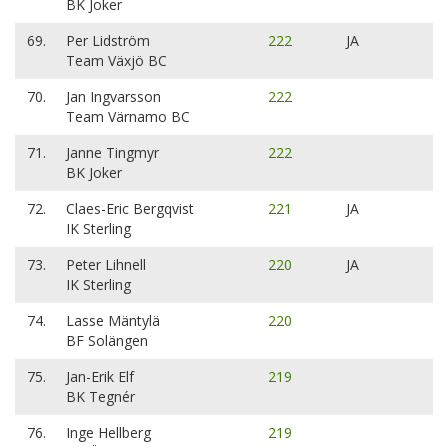
BK Joker
69.
Per Lidström
222
JA
Team Växjö BC
70.
Jan Ingvarsson
222
Team Värnamo BC
71.
Janne Tingmyr
222
BK Joker
72.
Claes-Eric Bergqvist
221
JA
IK Sterling
73.
Peter Lihnell
220
JA
IK Sterling
74.
Lasse Mäntylä
220
BF Solängen
75.
Jan-Erik Elf
219
BK Tegnér
76.
Inge Hellberg
219