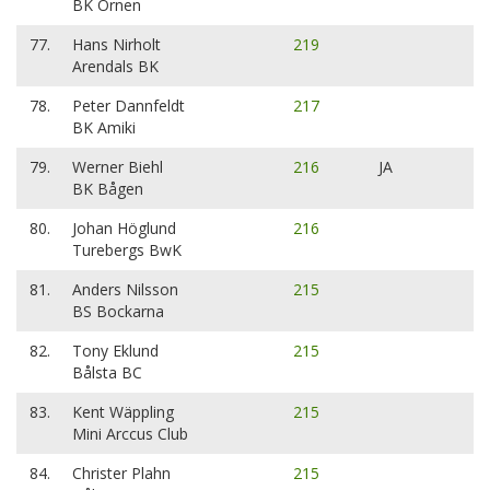
BK Örnen
77.
Hans Nirholt
219
Arendals BK
78.
Peter Dannfeldt
217
BK Amiki
79.
Werner Biehl
216
JA
BK Bågen
80.
Johan Höglund
216
Turebergs BwK
81.
Anders Nilsson
215
BS Bockarna
82.
Tony Eklund
215
Bålsta BC
83.
Kent Wäppling
215
Mini Arccus Club
84.
Christer Plahn
215