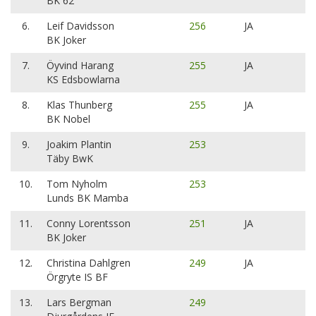
BK 62
6.
Leif Davidsson
256
JA
BK Joker
7.
Öyvind Harang
255
JA
KS Edsbowlarna
8.
Klas Thunberg
255
JA
BK Nobel
9.
Joakim Plantin
253
Täby BwK
10.
Tom Nyholm
253
Lunds BK Mamba
11.
Conny Lorentsson
251
JA
BK Joker
12.
Christina Dahlgren
249
JA
Örgryte IS BF
13.
Lars Bergman
249