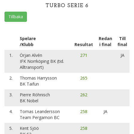
TURBO SERIE 6
Tillbaka
Spelare
Redan
Till
/Klubb
Resultat
i final
final
1.
Örjan Alvén
271
JA
IFK Norrköping BK (tid.
Alltransport)
2.
Thomas Harrysson
265
BK Taifun
3.
Pierre Röhnisch
262
BK Nobel
4.
Tomas Leandersson
258
JA
Team Pergamon BC
5.
Kent Sjöö
258