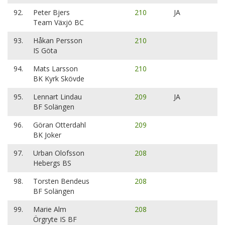
92.
Peter Bjers
210
JA
Team Växjö BC
93.
Håkan Persson
210
IS Göta
94.
Mats Larsson
210
BK Kyrk Skövde
95.
Lennart Lindau
209
JA
BF Solängen
96.
Göran Otterdahl
209
BK Joker
97.
Urban Olofsson
208
Hebergs BS
98.
Torsten Bendeus
208
BF Solängen
99.
Marie Alm
208
Örgryte IS BF