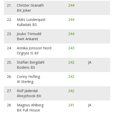
21.
Christer Granath
244
BK Joker
22.
Mats Lunderquist
244
Kulladals BS
23.
Jouko Törnudd
244
BwK Ankaret
24.
Annika Jonsson Nord
243
Örgryte IS BF
25.
Staffan Bergdahl
242
JA
Bodens BS
26.
Conny Hofling
242
IK Sterling
27.
Rolf Jäderdal
242
Älvsjöhook BK
28.
Magnus Ahlberg
241
JA
BK Full House