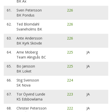
BK Ax
61.
Sven Petersson
226
BK Pondus
62.
Ted Blomdahl
226
Svaneholms BK
63.
Ante Andersson
226
BK Kyrk Skövde
64.
Arne Moberg
225
JA
Team Alingsås BC
65.
Bo Jansson
225
JA
BK Loket
66.
Stig Svensson
224
SK Nova
67.
Tor Öyvind Lunde
223
JA
KS Edsbowlarna
68.
Christer Petersson
222
JA