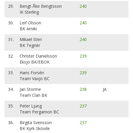
29.
Bengt-Åke Bengtsson
240
IK Sterling
30.
Leif Olsson
240
BK Amiki
31.
Mikael Sten
240
BK Tegnér
32.
Christer Danielsson
239
Eksjö BK/EBOK
33.
Hans Forsén
239
Team Växjö BC
34.
Jan Storme
238
JA
Team Clan BK
35.
Peter Ljung
237
Team Pergamon BC
36.
Birgita Svensson
237
BK Kyrk Skövde