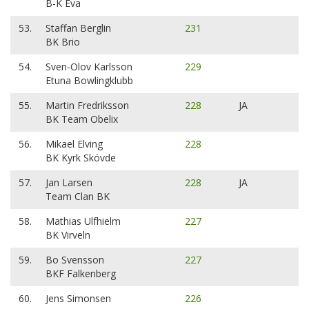
B-K Eva
53.
Staffan Berglin
231
BK Brio
54.
Sven-Olov Karlsson
229
Etuna Bowlingklubb
55.
Martin Fredriksson
228
JA
BK Team Obelix
56.
Mikael Elving
228
BK Kyrk Skövde
57.
Jan Larsen
228
JA
Team Clan BK
58.
Mathias Ulfhielm
227
BK Virveln
59.
Bo Svensson
227
BKF Falkenberg
60.
Jens Simonsen
226