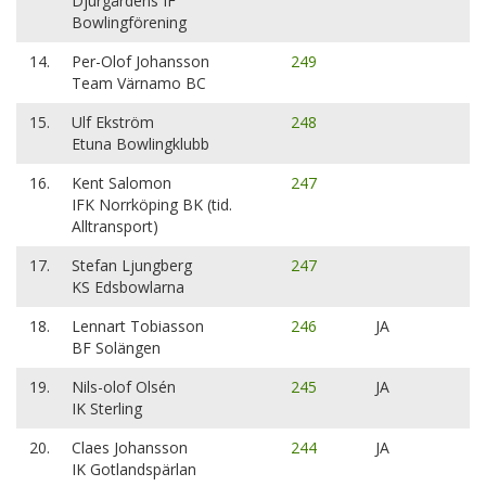
Djurgårdens IF
Bowlingförening
14.
Per-Olof Johansson
249
Team Värnamo BC
15.
Ulf Ekström
248
Etuna Bowlingklubb
16.
Kent Salomon
247
IFK Norrköping BK (tid.
Alltransport)
17.
Stefan Ljungberg
247
KS Edsbowlarna
18.
Lennart Tobiasson
246
JA
BF Solängen
19.
Nils-olof Olsén
245
JA
IK Sterling
20.
Claes Johansson
244
JA
IK Gotlandspärlan