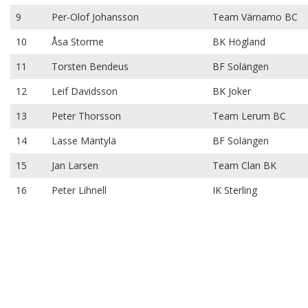
9
Per-Olof Johansson
Team Värnamo BC
10
Åsa Storme
BK Högland
11
Torsten Bendeus
BF Solängen
12
Leif Davidsson
BK Joker
13
Peter Thorsson
Team Lerum BC
14
Lasse Mäntylä
BF Solängen
15
Jan Larsen
Team Clan BK
16
Peter Lihnell
IK Sterling