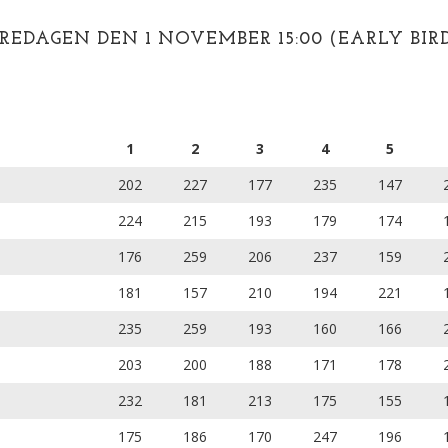
REDAGEN DEN 1 NOVEMBER 15:00 (EARLY BIR
1
2
3
4
5
202
227
177
235
147
224
215
193
179
174
176
259
206
237
159
181
157
210
194
221
235
259
193
160
166
203
200
188
171
178
232
181
213
175
155
175
186
170
247
196