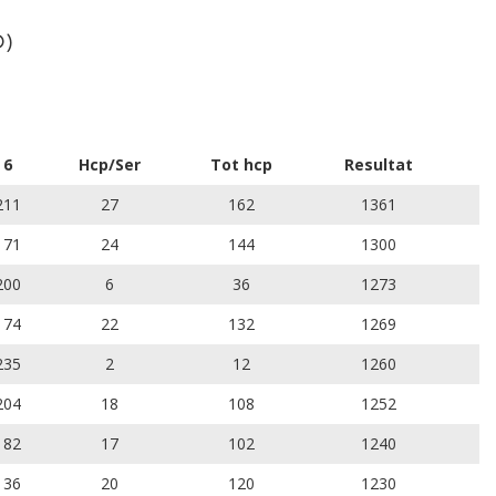
D)
6
Hcp/Ser
Tot hcp
Resultat
211
27
162
1361
171
24
144
1300
200
6
36
1273
174
22
132
1269
235
2
12
1260
204
18
108
1252
182
17
102
1240
136
20
120
1230