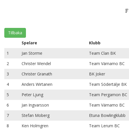
F
Tillbaka
Spelare
Klubb
1
Jan Storme
Team Clan BK
2
Christer Wendel
Team Värnamo BC
3
Christer Granath
BK Joker
4
Anders Wirtanen
Team Södertälje BK
5
Peter Ljung
Team Pergamon BC
6
Jan Ingvarsson
Team Värnamo BC
7
Stefan Moberg
Etuna Bowlingklubb
8
Ken Holmgren
Team Lerum BC