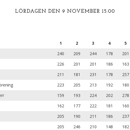
LÖRDAGEN DEN 9 NOVEMBER 15:00
1
2
3
4
5
240
209
244
178
201
226
201
201
186
163
211
181
231
178
257
örening
223
205
213
192
180
rr
159
193
224
202
278
162
177
222
181
160
205
190
211
186
237
205
246
210
148
182