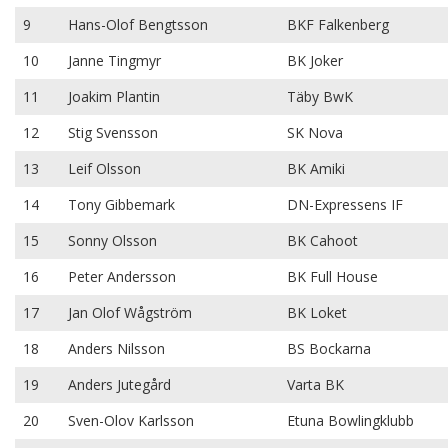
9
Hans-Olof Bengtsson
BKF Falkenberg
10
Janne Tingmyr
BK Joker
11
Joakim Plantin
Täby BwK
12
Stig Svensson
SK Nova
13
Leif Olsson
BK Amiki
14
Tony Gibbemark
DN-Expressens IF
15
Sonny Olsson
BK Cahoot
16
Peter Andersson
BK Full House
17
Jan Olof Wågström
BK Loket
18
Anders Nilsson
BS Bockarna
19
Anders Jutegård
Varta BK
20
Sven-Olov Karlsson
Etuna Bowlingklubb