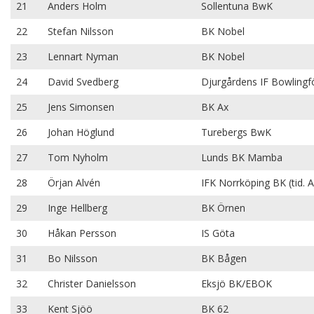
21
Anders Holm
Sollentuna BwK
22
Stefan Nilsson
BK Nobel
23
Lennart Nyman
BK Nobel
24
David Svedberg
Djurgårdens IF Bowlingf
25
Jens Simonsen
BK Ax
26
Johan Höglund
Turebergs BwK
27
Tom Nyholm
Lunds BK Mamba
28
Örjan Alvén
IFK Norrköping BK (tid. A
29
Inge Hellberg
BK Örnen
30
Håkan Persson
IS Göta
31
Bo Nilsson
BK Bågen
32
Christer Danielsson
Eksjö BK/EBOK
33
Kent Sjöö
BK 62