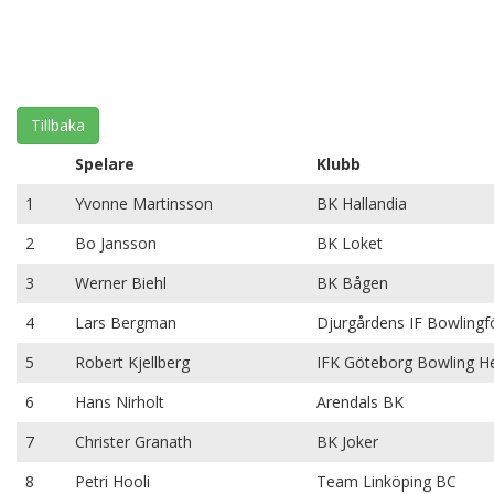
Tillbaka
Spelare
Klubb
1
Yvonne Martinsson
BK Hallandia
2
Bo Jansson
BK Loket
3
Werner Biehl
BK Bågen
4
Lars Bergman
Djurgårdens IF Bowlingf
5
Robert Kjellberg
IFK Göteborg Bowling He
6
Hans Nirholt
Arendals BK
7
Christer Granath
BK Joker
8
Petri Hooli
Team Linköping BC