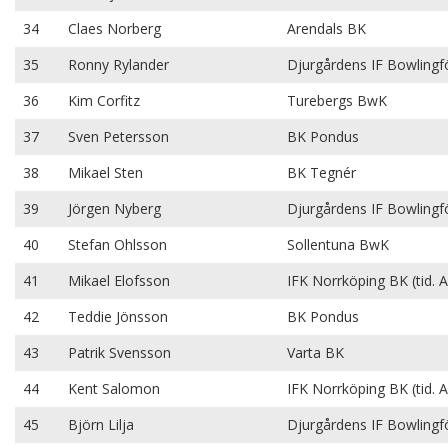
34
Claes Norberg
Arendals BK
35
Ronny Rylander
Djurgårdens IF Bowlingf
36
Kim Corfitz
Turebergs BwK
37
Sven Petersson
BK Pondus
38
Mikael Sten
BK Tegnér
39
Jörgen Nyberg
Djurgårdens IF Bowlingf
40
Stefan Ohlsson
Sollentuna BwK
41
Mikael Elofsson
IFK Norrköping BK (tid. A
42
Teddie Jönsson
BK Pondus
43
Patrik Svensson
Varta BK
44
Kent Salomon
IFK Norrköping BK (tid. A
45
Björn Lilja
Djurgårdens IF Bowlingf