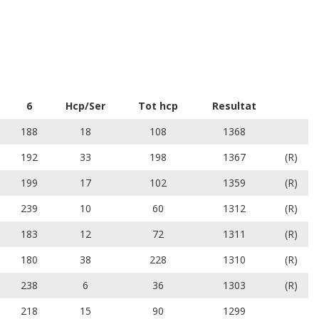
6
Hcp/Ser
Tot hcp
Resultat
188
18
108
1368
192
33
198
1367
(R)
199
17
102
1359
(R)
239
10
60
1312
(R)
183
12
72
1311
(R)
180
38
228
1310
(R)
238
6
36
1303
(R)
218
15
90
1299