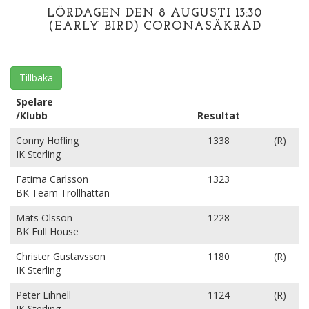
LÖRDAGEN DEN 8 AUGUSTI 13:30
(EARLY BIRD) CORONASÄKRAD
Tillbaka
Spelare
/Klubb
Resultat
Conny Hofling
1338
(R)
IK Sterling
Fatima Carlsson
1323
BK Team Trollhättan
Mats Olsson
1228
BK Full House
Christer Gustavsson
1180
(R)
IK Sterling
Peter Lihnell
1124
(R)
IK Sterling