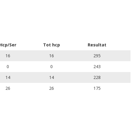
Hcp/Ser
Tot hcp
Resultat
16
16
295
0
0
243
14
14
228
26
26
175