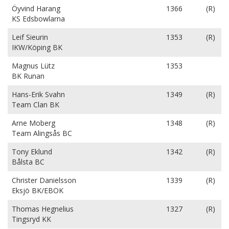
Öyvind Harang
1366
(R)
KS Edsbowlarna
Leif Sieurin
1353
(R)
IKW/Köping BK
Magnus Lütz
1353
BK Runan
Hans-Erik Svahn
1349
(R)
Team Clan BK
Arne Moberg
1348
(R)
Team Alingsås BC
Tony Eklund
1342
(R)
Bålsta BC
Christer Danielsson
1339
(R)
Eksjö BK/EBOK
Thomas Hegnelius
1327
(R)
Tingsryd KK