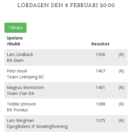
LÖRDAGEN DEN 8 FEBRUARI 20:00
Tillbaka
Spelare
/Klubb
Resultat
Lars Lindbäck
1430
(R)
BK Glam
Petri Hooli
1407
(R)
Team Linköping BC
Magnus Bernström
1401
(R)
Team Clan BK
Teddie Jönsson
1388
(R)
BK Pondus
Lars Bergman
1375
(R)
Djurgårdens IF Bowlingförening