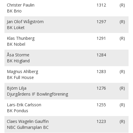
Christer Paulin
1312
(R)
BK Brio
Jan Olof Wågström
1297
(R)
BK Loket
Klas Thunberg
1291
(R)
BK Nobel
Åsa Storme
1284
BK Högland
Magnus Ahlberg
1283
(R)
BK Full House
Björn Lilja
1276
(R)
Djurgårdens IF Bowlingförening
Lars-Erik Carlsson
1255
(R)
BK Pondus
Claes Wagelin Gauffin
1223
(R)
NBC Gullmarsplan BC