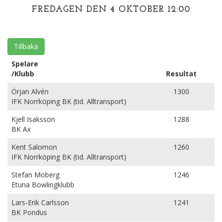
FREDAGEN DEN 4 OKTOBER 12:00
Tillbaka
Spelare
/Klubb
Resultat
Örjan Alvén
1300
IFK Norrköping BK (tid. Alltransport)
Kjell Isaksson
1288
BK Ax
Kent Salomon
1260
IFK Norrköping BK (tid. Alltransport)
Stefan Moberg
1246
Etuna Bowlingklubb
Lars-Erik Carlsson
1241
BK Pondus