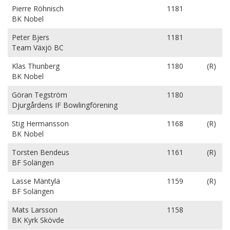
Pierre Röhnisch
1181
BK Nobel
Peter Bjers
1181
Team Växjö BC
Klas Thunberg
1180
(R)
BK Nobel
Göran Tegström
1180
Djurgårdens IF Bowlingförening
Stig Hermansson
1168
(R)
BK Nobel
Torsten Bendeus
1161
(R)
BF Solängen
Lasse Mäntylä
1159
(R)
BF Solängen
Mats Larsson
1158
BK Kyrk Skövde