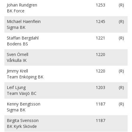
Johan Rundgren
1253
(R)
BK Force
Michael Haenflein
1245
(R)
Sigma BK
Staffan Bergdahl
1221
(R)
Bodens BS
Sven Örnell
1220
Vårkulla IK
Jimmy Krell
1220
(R)
Team Enköping BK
Leif Ljung
1203
(R)
Team Växjö BC
Kenny Bengtsson
1187
(R)
Sigma BK
Birgita Svensson
1187
BK Kyrk Skövde