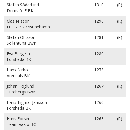
Stefan Söderlund
1310
(R)
Domsjö IF BK
Clas Nilsson
1290
(R)
LC 17 BK Kristinehamn
Stefan Ohlsson
1281
(R)
Sollentuna BwK
Eva Bergelin
1280
Forsheda BK
Hans Nirholt
1273
Arendals BK
Johan Höglund
1267
(R)
Turebergs BwK
Hans-Ingmar Jansson
1266
Forsheda BK
Hans Forsén
1263
(R)
Team Växjö BC