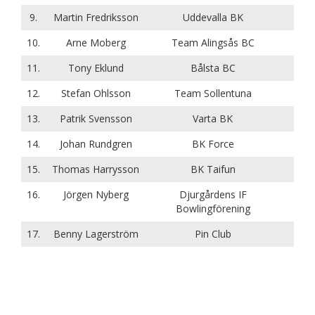
9.
Martin Fredriksson
Uddevalla BK
10.
Arne Moberg
Team Alingsås BC
11.
Tony Eklund
Bålsta BC
12.
Stefan Ohlsson
Team Sollentuna
13.
Patrik Svensson
Varta BK
14.
Johan Rundgren
BK Force
15.
Thomas Harrysson
BK Taifun
16.
Jörgen Nyberg
Djurgårdens IF
Bowlingförening
17.
Benny Lagerström
Pin Club