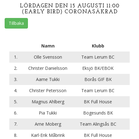
LÖRDAGEN DEN 15 AUGUSTI 11:00
(EARLY BIRD) CORONASÄKRAD
Tillbaka
Namn
Klubb
1.
Olle Svensson
Team Lerum BC
2.
Christer Danielsson
Eksjö BK/EBOK
3.
Aarne Tukki
Borås GIF BK
4.
Christer Petersson
Team Lerum BC
5.
Magnus Ahlberg
BK Full House
6.
Pia Tukki
Bogesunds BK
7.
Arne Moberg
Team Alingsås BC
8.
Karl-Erik Måbrink
BK Full House