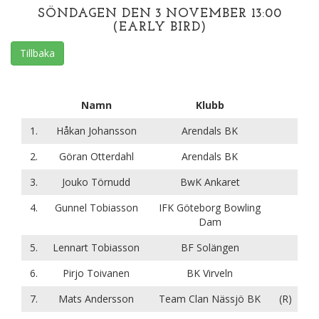
SÖNDAGEN DEN 3 NOVEMBER 13:00
(EARLY BIRD)
Tillbaka
Namn
Klubb
1.
Håkan Johansson
Arendals BK
2.
Göran Otterdahl
Arendals BK
3.
Jouko Törnudd
BwK Ankaret
4.
Gunnel Tobiasson
IFK Göteborg Bowling
Dam
5.
Lennart Tobiasson
BF Solängen
6.
Pirjo Toivanen
BK Virveln
7.
Mats Andersson
Team Clan Nässjö BK
(R)