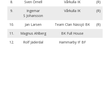
8.
Sven Örnell
Vårkulla IK
(R)
9.
Ingemar
Vårkulla IK
(R)
S Johansson
10.
Jan Larsen
Team Clan Nässjö BK
(R)
11.
Magnus Ahlberg
BK Full House
12.
Rolf Jäderdal
Hammarby IF BF