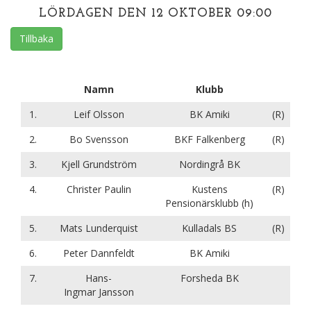
LÖRDAGEN DEN 12 OKTOBER 09:00
Tillbaka
Namn
Klubb
1.
Leif Olsson
BK Amiki
(R)
2.
Bo Svensson
BKF Falkenberg
(R)
3.
Kjell Grundström
Nordingrå BK
4.
Christer Paulin
Kustens
(R)
Pensionärsklubb (h)
5.
Mats Lunderquist
Kulladals BS
(R)
6.
Peter Dannfeldt
BK Amiki
7.
Hans-
Forsheda BK
Ingmar Jansson