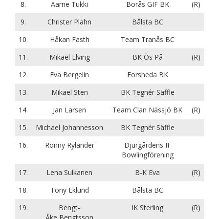
8.
Aarne Tukki
Borås GIF BK
(R)
9.
Christer Plahn
Bålsta BC
10.
Håkan Fasth
Team Tranås BC
11.
Mikael Elving
BK Ös På
(R)
12.
Eva Bergelin
Forsheda BK
13.
Mikael Sten
BK Tegnér Säffle
14.
Jan Larsen
Team Clan Nässjö BK
(R)
15.
Michael Johannesson
BK Tegnér Säffle
16.
Ronny Rylander
Djurgårdens IF
Bowlingförening
17.
Lena Sulkanen
B-K Eva
(R)
18.
Tony Eklund
Bålsta BC
19.
Bengt-
IK Sterling
(R)
Åke Bengtsson