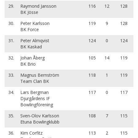
29.
Raymond Jansson
116
12
128
BK Jösse
30.
Peter Karlsson
119
9
128
BK Force
31.
Peter Almqvist
124
0
124
BK Kaskad
32.
Johan Åberg
105
14
119
BK Brio
33.
Magnus Bernström
118
1
119
Team Clan BK
34.
Lars Bergman
117
0
117
Djurgårdens IF
Bowlingförening
35.
Sven-Olov Karlsson
108
7
115
Etuna Bowlingklubb
36.
Kim Corfitz
113
2
115