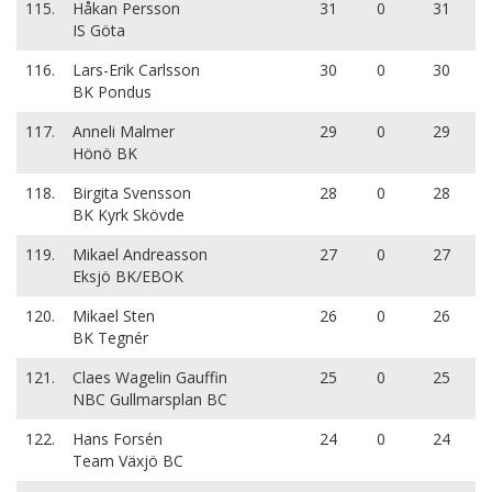
115.
Håkan Persson
31
0
31
IS Göta
116.
Lars-Erik Carlsson
30
0
30
BK Pondus
117.
Anneli Malmer
29
0
29
Hönö BK
118.
Birgita Svensson
28
0
28
BK Kyrk Skövde
119.
Mikael Andreasson
27
0
27
Eksjö BK/EBOK
120.
Mikael Sten
26
0
26
BK Tegnér
121.
Claes Wagelin Gauffin
25
0
25
NBC Gullmarsplan BC
122.
Hans Forsén
24
0
24
Team Växjö BC