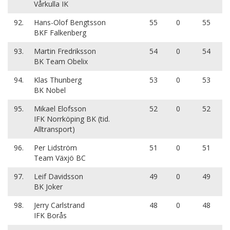
Vårkulla IK
92.
Hans-Olof Bengtsson
55
0
55
BKF Falkenberg
93.
Martin Fredriksson
54
0
54
BK Team Obelix
94.
Klas Thunberg
53
0
53
BK Nobel
95.
Mikael Elofsson
52
0
52
IFK Norrköping BK (tid.
Alltransport)
96.
Per Lidström
51
0
51
Team Växjö BC
97.
Leif Davidsson
49
0
49
BK Joker
98.
Jerry Carlstrand
48
0
48
IFK Borås