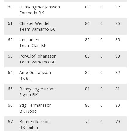
60.
Hans-Ingmar Jansson
87
0
87
Forsheda BK
61.
Christer Wendel
86
0
86
Team Värnamo BC
62.
Jan Larsen
85
0
85
Team Clan BK
63.
Per-Olof Johansson
83
0
83
Team Värnamo BC
64.
Arne Gustafsson
82
0
82
BK 62
65.
Benny Lagerström
81
0
81
Sigma BK
66.
Stig Hermansson
80
0
80
BK Nobel
67.
Brian Folkesson
79
0
79
BK Taifun