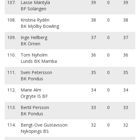
107.
Lasse Mäntylä
39
0
39
BF Solängen
108.
Kristina Rydén
38
0
38
BK Mjölby Bowling
109.
Inge Hellberg
37
0
37
BK Örnen
110.
Tom Nyholm
36
0
36
Lunds BK Mamba
111.
Sven Petersson
35
0
35
BK Pondus
112.
Marie Alm
34
0
34
Örgryte IS BF
113.
Bertil Persson
33
0
33
BK Pondus
114.
Bengt-Ove Gustavsson
32
0
32
Nyköpings BS