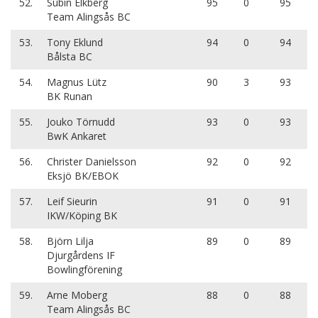
52.
Subin Elkberg
95
0
95
Team Alingsås BC
53.
Tony Eklund
94
0
94
Bålsta BC
54.
Magnus Lütz
90
3
93
BK Runan
55.
Jouko Törnudd
93
0
93
BwK Ankaret
56.
Christer Danielsson
92
0
92
Eksjö BK/EBOK
57.
Leif Sieurin
91
0
91
IKW/Köping BK
58.
Björn Lilja
89
0
89
Djurgårdens IF
Bowlingförening
59.
Arne Moberg
88
0
88
Team Alingsås BC