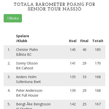
TOTALA BAROMETER POÄNG FÖR
SENIOR TOUR NÄSSJÖ
Tillbaka
Spelare
/Klubb
Kval
Final
Totalt
1.
Christer Plahn
145
40
185
Bålsta BC
2.
Sonny Olsson
141
29
170
BK Cahoot
3.
Anders Holm
135
33
168
Sollentuna BwK
4.
Peter Andersson
139
29
168
BK Full House
5.
Bengt-Åke Bengtsson
142
25
167
IK Sterling