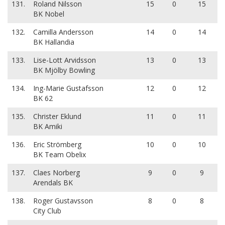
131.
Roland Nilsson
15
0
15
BK Nobel
132.
Camilla Andersson
14
0
14
BK Hallandia
133.
Lise-Lott Arvidsson
13
0
13
BK Mjölby Bowling
134.
Ing-Marie Gustafsson
12
0
12
BK 62
135.
Christer Eklund
11
0
11
BK Amiki
136.
Eric Strömberg
10
0
10
BK Team Obelix
137.
Claes Norberg
9
0
9
Arendals BK
138.
Roger Gustavsson
8
0
8
City Club