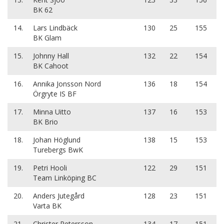
BK 62
14.
Lars Lindbäck
130
25
155
BK Glam
15.
Johnny Hall
132
22
154
BK Cahoot
16.
Annika Jonsson Nord
136
18
154
Örgryte IS BF
17.
Minna Uitto
137
16
153
BK Brio
18.
Johan Höglund
138
15
153
Turebergs BwK
19.
Petri Hooli
122
29
151
Team Linköping BC
20.
Anders Jutegård
128
23
151
Varta BK
21.
Christer Petersson
134
17
151