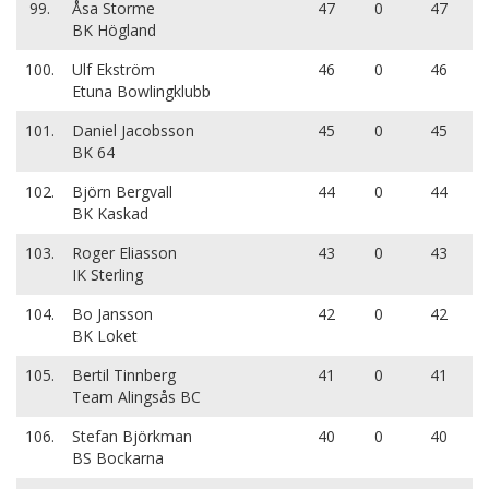
99.
Åsa Storme
47
0
47
BK Högland
100.
Ulf Ekström
46
0
46
Etuna Bowlingklubb
101.
Daniel Jacobsson
45
0
45
BK 64
102.
Björn Bergvall
44
0
44
BK Kaskad
103.
Roger Eliasson
43
0
43
IK Sterling
104.
Bo Jansson
42
0
42
BK Loket
105.
Bertil Tinnberg
41
0
41
Team Alingsås BC
106.
Stefan Björkman
40
0
40
BS Bockarna