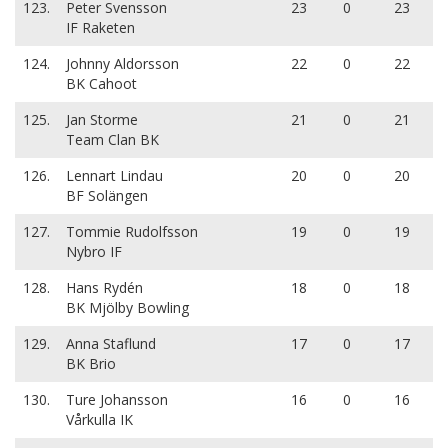
123.
Peter Svensson
23
0
23
IF Raketen
124.
Johnny Aldorsson
22
0
22
BK Cahoot
125.
Jan Storme
21
0
21
Team Clan BK
126.
Lennart Lindau
20
0
20
BF Solängen
127.
Tommie Rudolfsson
19
0
19
Nybro IF
128.
Hans Rydén
18
0
18
BK Mjölby Bowling
129.
Anna Staflund
17
0
17
BK Brio
130.
Ture Johansson
16
0
16
Vårkulla IK