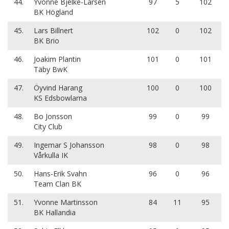
44.
Yvonne Bjelke-Larsen
97
5
102
BK Högland
45.
Lars Billnert
102
0
102
BK Brio
46.
Joakim Plantin
101
0
101
Täby BwK
47.
Öyvind Harang
100
0
100
KS Edsbowlarna
48.
Bo Jonsson
99
0
99
City Club
49.
Ingemar S Johansson
98
0
98
Vårkulla IK
50.
Hans-Erik Svahn
96
0
96
Team Clan BK
51.
Yvonne Martinsson
84
11
95
BK Hallandia