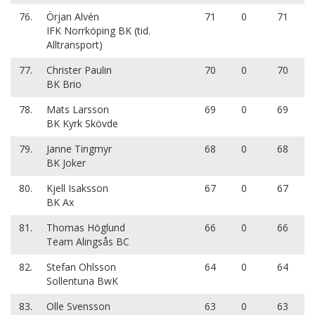
76.
Örjan Alvén
71
0
71
IFK Norrköping BK (tid.
Alltransport)
77.
Christer Paulin
70
0
70
BK Brio
78.
Mats Larsson
69
0
69
BK Kyrk Skövde
79.
Janne Tingmyr
68
0
68
BK Joker
80.
Kjell Isaksson
67
0
67
BK Ax
81.
Thomas Höglund
66
0
66
Team Alingsås BC
82.
Stefan Ohlsson
64
0
64
Sollentuna BwK
83.
Olle Svensson
63
0
63