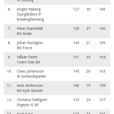
6.
Jörgen Nyberg
127
39
166
Djurgårdens IF
Bowlingförening
7.
Peter Dannfeldt
129
37
166
BK Amiki
8.
Johan Rundgren
144
21
165
BK Force
9.
Håkan Fasth
131
33
164
Team Clan BK
10.
Claes Johansson
143
20
163
IK Gotlandspärlan
11.
Ante Andersson
140
19
159
BK Kyrk Skövde
12.
Christina Dahlgren
133
24
157
Örgryte IS BF
13.
Kent Sjöö
123
33
156