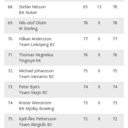
68.
Stefan Nilsson
65
13
78
BK Nobel
69.
Nils-olof Olsén
78
0
78
IK Sterling
70.
Håkan Andersson
77
0
77
Team Linköping BC
71.
Thomas Hegnelius
76
0
76
Tingsryd KK
72.
Michael Johansson
75
0
75
Team Värnamo BC
73.
Peter Bjers
74
0
74
Team Växjö BC
74.
Krister Wenström
73
0
73
BK Mjölby Bowling
75.
Kjell-Åke Pettersson
72
0
72
Team Alingsås BC