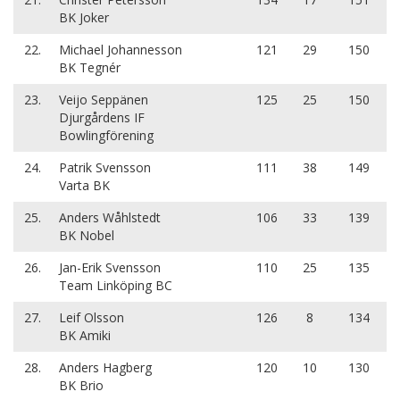
BK Joker
22.
Michael Johannesson
121
29
150
BK Tegnér
23.
Veijo Seppänen
125
25
150
Djurgårdens IF
Bowlingförening
24.
Patrik Svensson
111
38
149
Varta BK
25.
Anders Wåhlstedt
106
33
139
BK Nobel
26.
Jan-Erik Svensson
110
25
135
Team Linköping BC
27.
Leif Olsson
126
8
134
BK Amiki
28.
Anders Hagberg
120
10
130
BK Brio