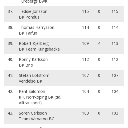
Turebergs BwK
37.
Teddie Jönsson
115
0
115
BK Pondus
38.
Thomas Harrysson
114
0
114
BK Taifun
39.
Robert Kjellberg
109
4
113
BK Team Kungsbacka
40.
Ronny Karlsson
112
0
112
BK Brio
41.
Stefan Löfström
107
0
107
Vendelsö BK
42.
Kent Salomon
104
0
104
IFK Norrköping BK (tid.
Alltransport)
43.
Sören Carlsson
103
0
103
Team Värnamo BC