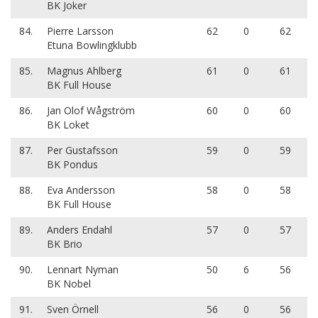
BK Joker
84.
Pierre Larsson
62
0
62
Etuna Bowlingklubb
85.
Magnus Ahlberg
61
0
61
BK Full House
86.
Jan Olof Wågström
60
0
60
BK Loket
87.
Per Gustafsson
59
0
59
BK Pondus
88.
Eva Andersson
58
0
58
BK Full House
89.
Anders Endahl
57
0
57
BK Brio
90.
Lennart Nyman
50
6
56
BK Nobel
91.
Sven Örnell
56
0
56