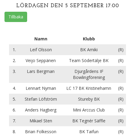
LÖRDAGEN DEN 5 SEPTEMBER 17:00
Tillbaka
Namn
Klubb
1.
Leif Olsson
BK Amiki
(R)
2.
Veijo Seppänen
Team Södertälje BK
(R)
3.
Lars Bergman
Djurgårdens IF
(R)
Bowlingförening
4.
Lennart Nyman
LC 17 BK Kristinehamn
(R)
5.
Stefan Löfström
Stureby BK
(R)
6.
Anders Hagberg
Mini Arccus Club
(R)
7.
Mikael Sten
BK Tegnér Säffle
(R)
8.
Brian Folkesson
BK Taifun
(R)