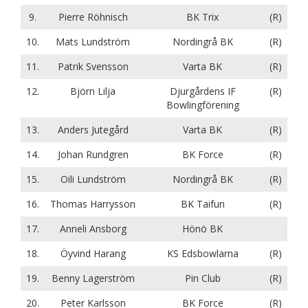
9.
Pierre Röhnisch
BK Trix
(R)
10.
Mats Lundström
Nordingrå BK
(R)
11.
Patrik Svensson
Varta BK
(R)
12.
Björn Lilja
Djurgårdens IF
(R)
Bowlingförening
13.
Anders Jutegård
Varta BK
(R)
14.
Johan Rundgren
BK Force
(R)
15.
Oili Lundström
Nordingrå BK
(R)
16.
Thomas Harrysson
BK Taifun
(R)
17.
Anneli Ansborg
Hönö BK
18.
Öyvind Harang
KS Edsbowlarna
(R)
19.
Benny Lagerström
Pin Club
(R)
20.
Peter Karlsson
BK Force
(R)