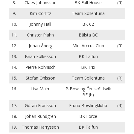
8.
Claes Johansson
BK Full House
(R)
9.
Kim Corfitz
Team Sollentuna
10.
Johnny Hall
BK 62
11.
Christer Plahn
Bålsta BC
12.
Johan Åberg
Mini Arccus Club
(R)
13.
Brian Folkesson
BK Taifun
14.
Pierre Röhnisch
BK Trix
15.
Stefan Ohlsson
Team Sollentuna
(R)
16.
Lisa Malm
P-Bowling Örnsköldsvik
BF (h)
17.
Göran Fransson
Etuna Bowlingklubb
(R)
18.
Johan Rundgren
BK Force
19.
Thomas Harrysson
BK Taifun