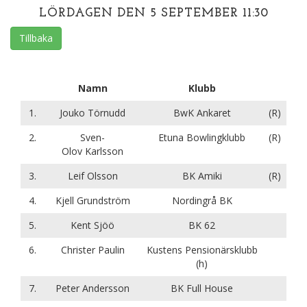
LÖRDAGEN DEN 5 SEPTEMBER 11:30
Tillbaka
Namn
Klubb
1.
Jouko Törnudd
BwK Ankaret
(R)
2.
Sven-
Etuna Bowlingklubb
(R)
Olov Karlsson
3.
Leif Olsson
BK Amiki
(R)
4.
Kjell Grundström
Nordingrå BK
5.
Kent Sjöö
BK 62
6.
Christer Paulin
Kustens Pensionärsklubb
(h)
7.
Peter Andersson
BK Full House