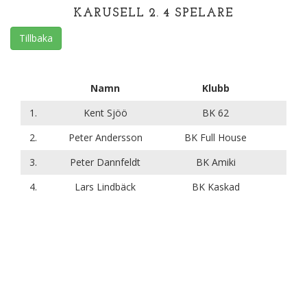
KARUSELL 2. 4 SPELARE
Tillbaka
Namn
Klubb
1.
Kent Sjöö
BK 62
2.
Peter Andersson
BK Full House
3.
Peter Dannfeldt
BK Amiki
4.
Lars Lindbäck
BK Kaskad