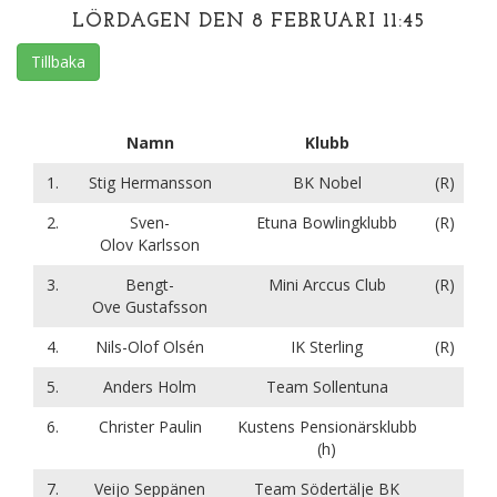
LÖRDAGEN DEN 8 FEBRUARI 11:45
Tillbaka
Namn
Klubb
1.
Stig Hermansson
BK Nobel
(R)
2.
Sven-
Etuna Bowlingklubb
(R)
Olov Karlsson
3.
Bengt-
Mini Arccus Club
(R)
Ove Gustafsson
4.
Nils-Olof Olsén
IK Sterling
(R)
5.
Anders Holm
Team Sollentuna
6.
Christer Paulin
Kustens Pensionärsklubb
(h)
7.
Veijo Seppänen
Team Södertälje BK