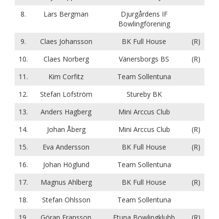
8.
Lars Bergman
Djurgårdens IF
Bowlingförening
9.
Claes Johansson
BK Full House
(R)
10.
Claes Norberg
Vänersborgs BS
(R)
11.
Kim Corfitz
Team Sollentuna
12.
Stefan Löfström
Stureby BK
13.
Anders Hagberg
Mini Arccus Club
14.
Johan Åberg
Mini Arccus Club
(R)
15.
Eva Andersson
BK Full House
(R)
16.
Johan Höglund
Team Sollentuna
17.
Magnus Ahlberg
BK Full House
(R)
18.
Stefan Ohlsson
Team Sollentuna
19.
Göran Fransson
Etuna Bowlingklubb
(R)