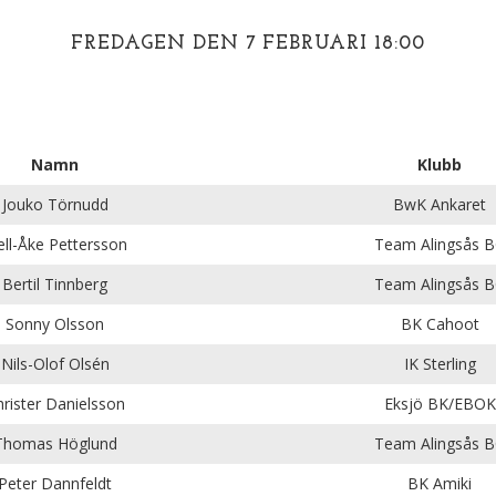
FREDAGEN DEN 7 FEBRUARI 18:00
Namn
Klubb
Jouko Törnudd
BwK Ankaret
ell-Åke Pettersson
Team Alingsås 
Bertil Tinnberg
Team Alingsås 
Sonny Olsson
BK Cahoot
Nils-Olof Olsén
IK Sterling
rister Danielsson
Eksjö BK/EBOK
Thomas Höglund
Team Alingsås 
Peter Dannfeldt
BK Amiki