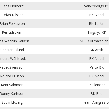
Claes Norberg
Vänersborgs B
Stefan Nilsson
BK Nobel
Brian Folkesson
BK Taifun
Per Lidström
Tingsryd KK
es Wagelin Gauffin
NBC Gullmarsplan
Christer Eklund
BK Amiki
nders Wåhlstedt
BK Nobel
Patrik Svensson
Varta BK
Roland Nilsson
BK Nobel
Kent Salomon
IK Sleipner
Ronny Karlsson
BK Brio
Subin Elkberg
Team Alingsås 