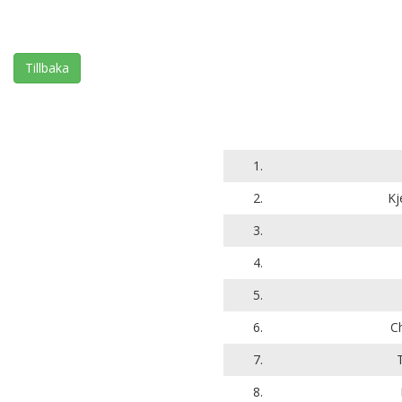
Tillbaka
1.
2.
Kj
3.
4.
5.
6.
Ch
7.
8.