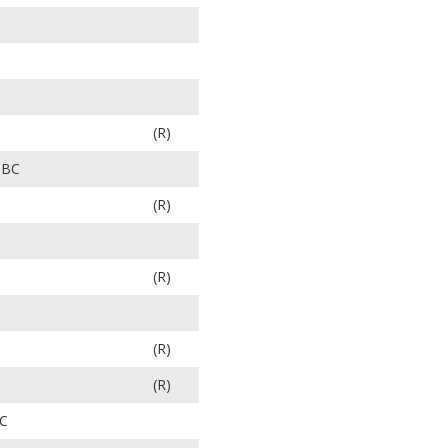
S
(R)
 BC
(R)
(R)
(R)
(R)
BC