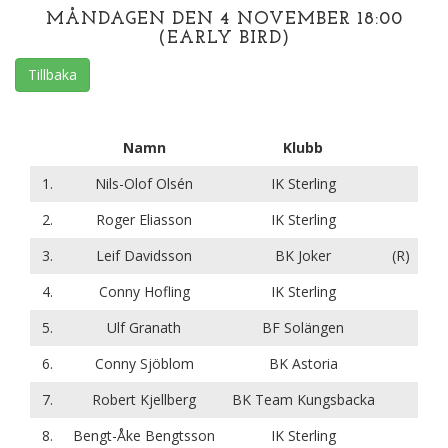
MÅNDAGEN DEN 4 NOVEMBER 18:00
(EARLY BIRD)
Tillbaka
Namn
Klubb
1.
Nils-Olof Olsén
IK Sterling
2.
Roger Eliasson
IK Sterling
3.
Leif Davidsson
BK Joker
(R)
4.
Conny Hofling
IK Sterling
5.
Ulf Granath
BF Solängen
6.
Conny Sjöblom
BK Astoria
7.
Robert Kjellberg
BK Team Kungsbacka
8.
Bengt-Åke Bengtsson
IK Sterling