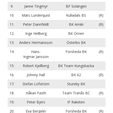
9.
Janne Tingmyr
BF Solängen
10.
Mats Lunderquist
Kulladals BS
(R)
11.
Peter Dannfeldt
BK Amiki
(R)
12.
Inge Hellberg
BK Örnen
13.
Anders Hermansson
Österbo BK
14.
Hans-
Forsheda BK
(R)
Ingmar Jansson
15.
Robert Kjellberg
BK Team Kungsbacka
16.
Johnny Hall
BK 62
(R)
17.
Stefan Löfström
Stureby BK
18.
Håkan Fasth
Team Tranås BC
(R)
19.
Peter Bjers
IF Raketen
20.
Eva Bergelin
Forsheda BK
(R)