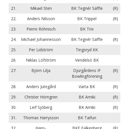
21.
Mikael Sten
BK Tegnér Säffle
(R)
22.
Anders Nilsson
BK Trippel
(R)
23.
Pierre Röhnisch
BK Trix
24.
Michael Johannesson
BK Tegnér Säffle
(R)
25.
Per Lidström
Tingsryd KK
26.
Niklas Löfström
Vendelsö BK
27.
Björn Lilja
Djurgårdens IF
(R)
Bowlingförening
28.
Anders Jutegård
Varta BK
(R)
29.
Christer Hörngren
BK Amiki
(R)
30.
Leif Sjöberg
BK Amiki
(R)
31.
Thomas Harrysson
BK Taifun
32.
Hans-
BKF Falkenberg
(R)