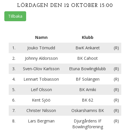
LÖRDAGEN DEN 12 OKTOBER 15:00
Tillbaka
Namn
Klubb
1.
Jouko Törnudd
BwK Ankaret
(R)
2.
Johnny Aldorsson
BK Cahoot
3.
Sven-Olov Karlsson
Etuna Bowlingklubb
(R)
4.
Lennart Tobiasson
BF Solängen
(R)
5.
Leif Olsson
BK Amiki
(R)
6.
Kent Sjöö
BK 62
(R)
7.
Christer Nilsson
Oskarshamns BK
(R)
8.
Lars Bergman
Djurgårdens IF
(R)
Bowlingförening