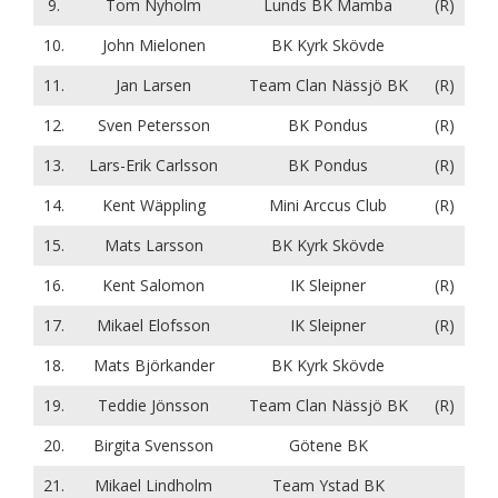
9.
Tom Nyholm
Lunds BK Mamba
(R)
10.
John Mielonen
BK Kyrk Skövde
11.
Jan Larsen
Team Clan Nässjö BK
(R)
12.
Sven Petersson
BK Pondus
(R)
13.
Lars-Erik Carlsson
BK Pondus
(R)
14.
Kent Wäppling
Mini Arccus Club
(R)
15.
Mats Larsson
BK Kyrk Skövde
16.
Kent Salomon
IK Sleipner
(R)
17.
Mikael Elofsson
IK Sleipner
(R)
18.
Mats Björkander
BK Kyrk Skövde
19.
Teddie Jönsson
Team Clan Nässjö BK
(R)
20.
Birgita Svensson
Götene BK
21.
Mikael Lindholm
Team Ystad BK