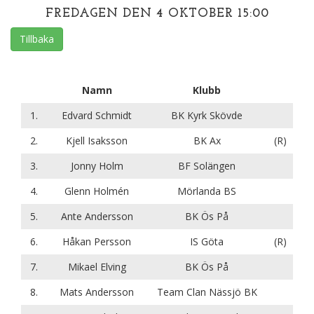
FREDAGEN DEN 4 OKTOBER 15:00
Tillbaka
Namn
Klubb
1.
Edvard Schmidt
BK Kyrk Skövde
2.
Kjell Isaksson
BK Ax
(R)
3.
Jonny Holm
BF Solängen
4.
Glenn Holmén
Mörlanda BS
5.
Ante Andersson
BK Ös På
6.
Håkan Persson
IS Göta
(R)
7.
Mikael Elving
BK Ös På
8.
Mats Andersson
Team Clan Nässjö BK