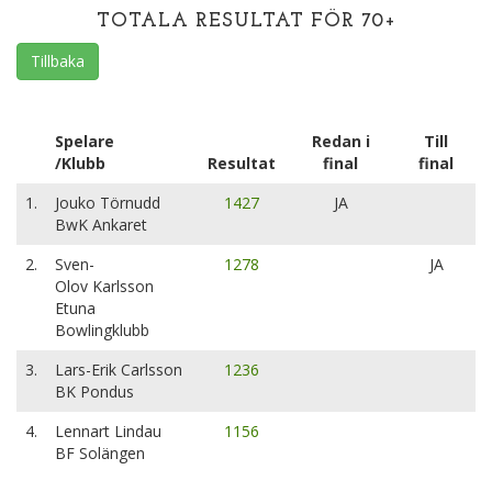
TOTALA RESULTAT FÖR 70+
Tillbaka
Spelare
Redan i
Till
/Klubb
Resultat
final
final
1.
Jouko Törnudd
1427
JA
BwK Ankaret
2.
Sven-
1278
JA
Olov Karlsson
Etuna
Bowlingklubb
3.
Lars-Erik Carlsson
1236
BK Pondus
4.
Lennart Lindau
1156
BF Solängen