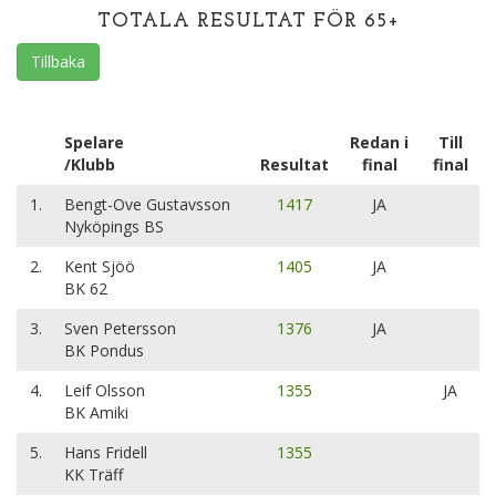
TOTALA RESULTAT FÖR 65+
Tillbaka
Spelare
Redan i
Till
/Klubb
Resultat
final
final
1.
Bengt-Ove Gustavsson
1417
JA
Nyköpings BS
2.
Kent Sjöö
1405
JA
BK 62
3.
Sven Petersson
1376
JA
BK Pondus
4.
Leif Olsson
1355
JA
BK Amiki
5.
Hans Fridell
1355
KK Träff