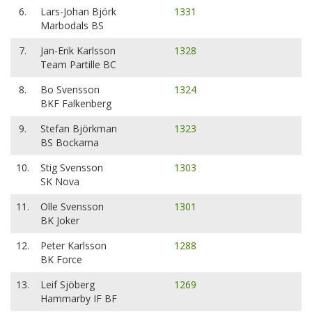
6.
Lars-Johan Björk
1331
Marbodals BS
7.
Jan-Erik Karlsson
1328
Team Partille BC
8.
Bo Svensson
1324
BKF Falkenberg
9.
Stefan Björkman
1323
BS Bockarna
10.
Stig Svensson
1303
SK Nova
11.
Olle Svensson
1301
BK Joker
12.
Peter Karlsson
1288
BK Force
13.
Leif Sjöberg
1269
Hammarby IF BF