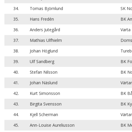
34.
Tomas Björnlund
SK N
35.
Hans Fredén
BK Am
36.
Anders Jutegård
Varta
37.
Mathias Ulfhielm
Domsj
38.
Johan Höglund
Tureb
39.
Ulf Sandberg
BK Fo
40.
Stefan Nilsson
BK No
41.
Johan Näslund
Värta
42.
Kurt Simonsson
BK B
43.
Birgita Svensson
BK Ky
44.
Kjell Scherman
Värta
45.
Ann-Louise Aureliusson
BK Me