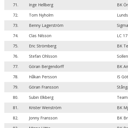
71.
Inge Hellberg
BK Ö
72.
Tom Nyholm
Lund
73.
Benny Lagerström
Sigm
74.
Clas Nilsson
LC 17
75.
Eric Strömberg
BK Te
76.
Stefan Ohlsson
Solle
77.
Göran Bergendorff
BK Am
78.
Håkan Persson
IS Gö
79.
Göran Fransson
Stång
80.
Subin Elkberg
Team 
81.
Krister Wenström
BK Mj
82.
Jonny Fransson
BK Br