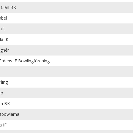
Clan BK
bel
iki
la IK
gnér
årdens IF Bowlingförening
rling
io
ka BK
sbowlarna
a IF