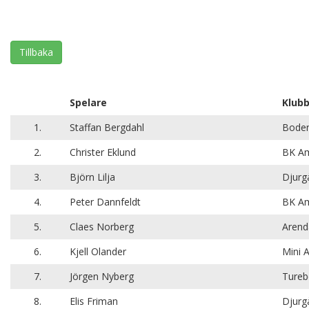
Tillbaka
Spelare
Klub
1.
Staffan Bergdahl
Bode
2.
Christer Eklund
BK Am
3.
Björn Lilja
Djurg
4.
Peter Dannfeldt
BK Am
5.
Claes Norberg
Arend
6.
Kjell Olander
Mini 
7.
Jörgen Nyberg
Tureb
8.
Elis Friman
Djurg