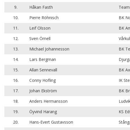
9.
Håkan Fasth
Team 
10.
Pierre Röhnisch
BK No
11.
Leif Olsson
BK Am
12.
Sven Örnell
Vårkul
13.
Michael Johannesson
BK Te
14.
Lars Bergman
Djurg
15.
Allan Sennevall
BK Ax
16.
Conny Hofling
IK Ste
17.
Johan Ekström
BK Br
18.
Anders Hermansson
Ludvi
19.
Öyvind Harang
KS Ed
20.
Hans-Evert Gustavsson
Stång