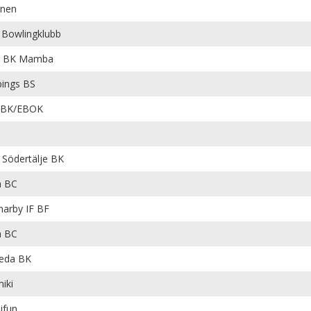
rnen
 Bowlingklubb
s BK Mamba
ings BS
 BK/EBOK
Södertälje BK
a BC
arby IF BF
a BC
eda BK
iki
ifun