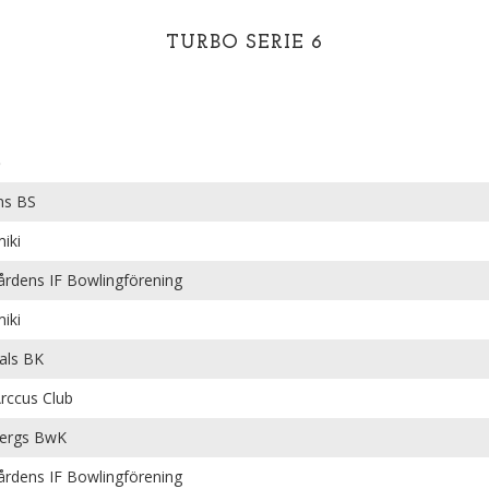
TURBO SERIE 6
b
ns BS
iki
årdens IF Bowlingförening
iki
als BK
Arccus Club
ergs BwK
årdens IF Bowlingförening