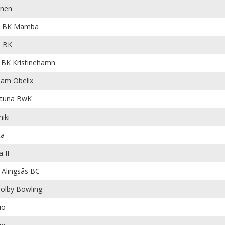
rnen
s BK Mamba
a BK
 BK Kristinehamn
am Obelix
ntuna BwK
iki
ta
a IF
Alingsås BC
ölby Bowling
io