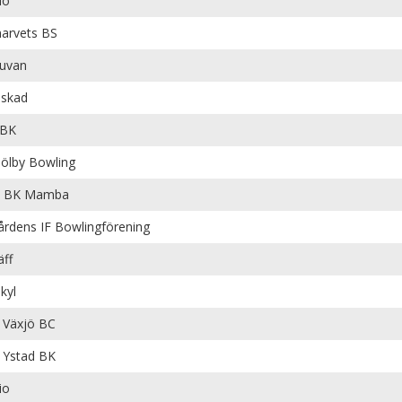
io
arvets BS
uvan
skad
 BK
ölby Bowling
s BK Mamba
årdens IF Bowlingförening
äff
kyl
Växjö BC
Ystad BK
io