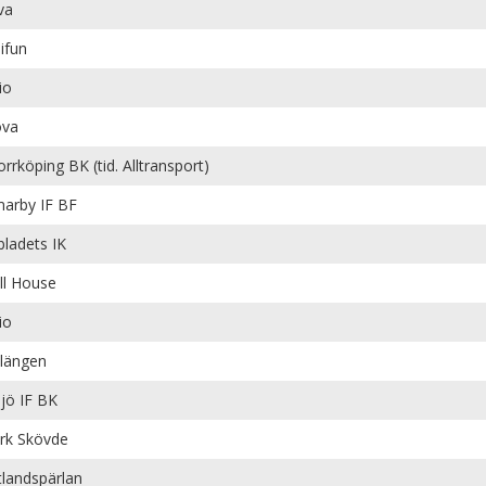
va
ifun
io
ova
rrköping BK (tid. Alltransport)
arby IF BF
bladets IK
ll House
io
längen
ö IF BK
rk Skövde
tlandspärlan