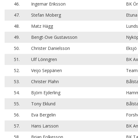
46.
Ingemar Eriksson
BK Ö
47.
Stefan Moberg
Etuna
48.
Matz Hägg
Lund
49.
Bengt-Ove Gustavsson
Nyköp
50.
Christer Danielsson
Eksjö
51.
Ulf Lönngren
BK Ax
52.
Veijo Seppänen
Team 
53.
Christer Plahn
Bålst
54.
Björn Ejderling
Hamm
55.
Tony Eklund
Bålst
56.
Eva Bergelin
Forsh
57.
Hans Larsson
BK Am
58.
Brian Folkesson
BK Ta