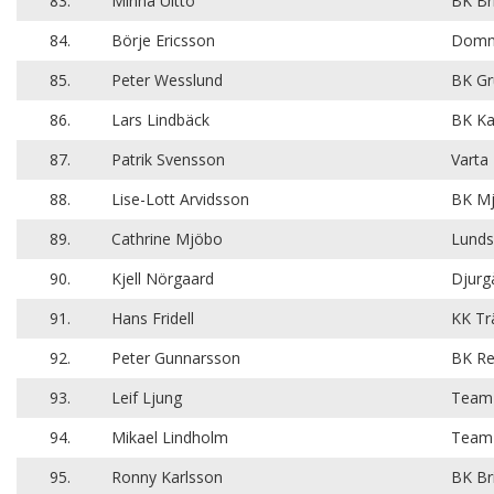
83.
Minna Uitto
BK Br
84.
Börje Ericsson
Domn
85.
Peter Wesslund
BK Gr
86.
Lars Lindbäck
BK Ka
87.
Patrik Svensson
Varta
88.
Lise-Lott Arvidsson
BK Mj
89.
Cathrine Mjöbo
Lund
90.
Kjell Nörgaard
Djurg
91.
Hans Fridell
KK Tr
92.
Peter Gunnarsson
BK Re
93.
Leif Ljung
Team 
94.
Mikael Lindholm
Team 
95.
Ronny Karlsson
BK Br