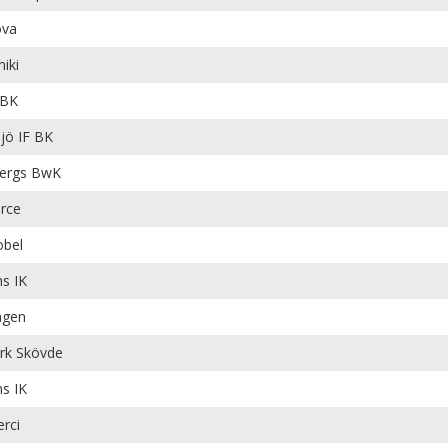
ova
iki
 BK
ö IF BK
ergs BwK
rce
bel
ns IK
ågen
rk Skövde
ns IK
rci