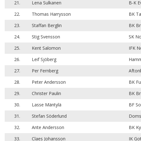
21.
Lena Sulkanen
B-K E
22.
Thomas Harrysson
BK Ta
23.
Staffan Berglin
BK Br
24.
Stig Svensson
SK N
25.
Kent Salomon
IFK No
26.
Leif Sjöberg
Hamm
27.
Per Fernberg
Afton
28.
Peter Andersson
BK Fu
29.
Christer Paulin
BK Br
30.
Lasse Mäntylä
BF So
31.
Stefan Söderlund
Domsj
32.
Ante Andersson
BK Ky
33.
Claes Johansson
IK Go