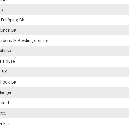
io
Enköping BK
sunds BK
årdens IF Bowlingförening
als BK
ll House
a BK
öhook BK
längen
skad
rce
nkaret