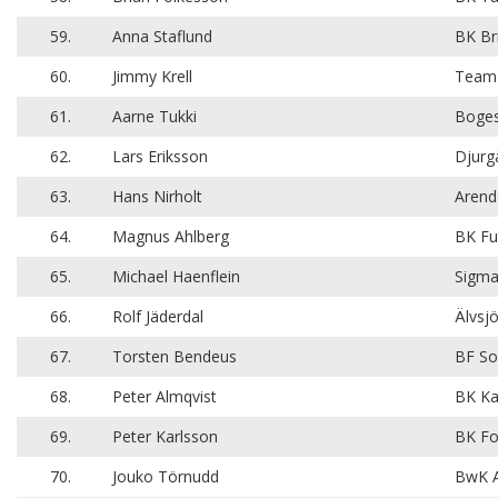
59.
Anna Staflund
BK Br
60.
Jimmy Krell
Team 
61.
Aarne Tukki
Boge
62.
Lars Eriksson
Djurg
63.
Hans Nirholt
Arend
64.
Magnus Ahlberg
BK Fu
65.
Michael Haenflein
Sigm
66.
Rolf Jäderdal
Älvsj
67.
Torsten Bendeus
BF So
68.
Peter Almqvist
BK Ka
69.
Peter Karlsson
BK Fo
70.
Jouko Törnudd
BwK A