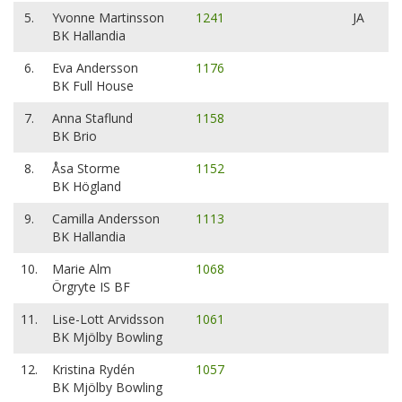
5.
Yvonne Martinsson
1241
JA
BK Hallandia
6.
Eva Andersson
1176
BK Full House
7.
Anna Staflund
1158
BK Brio
8.
Åsa Storme
1152
BK Högland
9.
Camilla Andersson
1113
BK Hallandia
10.
Marie Alm
1068
Örgryte IS BF
11.
Lise-Lott Arvidsson
1061
BK Mjölby Bowling
12.
Kristina Rydén
1057
BK Mjölby Bowling