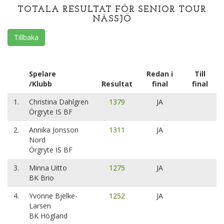
TOTALA RESULTAT FÖR SENIOR TOUR
NÄSSJÖ
Tillbaka
Spelare
Redan i
Till
/Klubb
Resultat
final
final
1.
Christina Dahlgren
1379
JA
Örgryte IS BF
2.
Annika Jonsson
1311
JA
Nord
Örgryte IS BF
3.
Minna Uitto
1275
JA
BK Brio
4.
Yvonne Bjelke-
1252
JA
Larsen
BK Högland